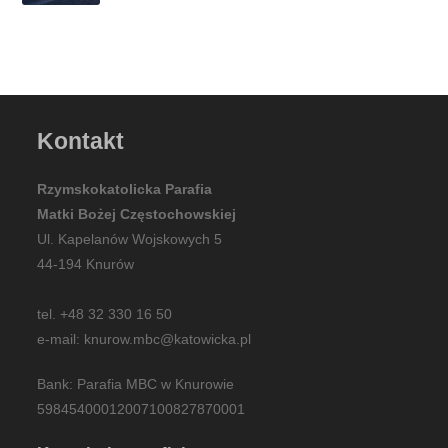
Kontakt
Rzymskokatolicka Parafia
Matki Bożej Częstochowskiej
Ul. Kapelanów Wojskowych 5
44-194 Knurów
tel. +48 32 330 16 50
e-mail: knurow.mbc@katowicka.pl
Bank: Parafia MBC w Knurowie
59845400012007100827870001