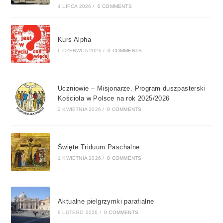
4 LIPCA 2026
/
0 COMMENTS
Kurs Alpha
6 CZERWCA 2026
/
0 COMMENTS
Uczniowie – Misjonarze. Program duszpasterski
Kościoła w Polsce na rok 2025/2026
2 KWIETNIA 2026
/
0 COMMENTS
Święte Triduum Paschalne
1 KWIETNIA 2026
/
0 COMMENTS
Aktualne pielgrzymki parafialne
8 LUTEGO 2026
/
0 COMMENTS