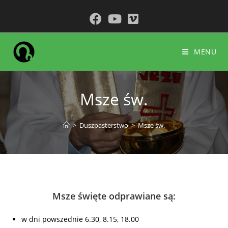
do
Koniec
treści
treści
MENU
Msze św.
>
Duszpasterstwo
>
Msze św.
Msze święte odprawiane są:
w dni powszednie 6.30, 8.15, 18.00