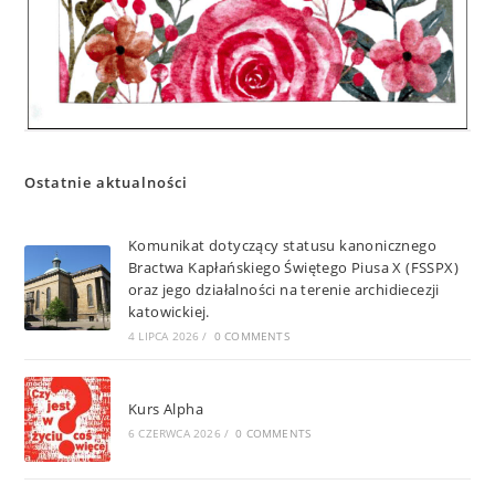
Ostatnie aktualności
Komunikat dotyczący statusu kanonicznego
Bractwa Kapłańskiego Świętego Piusa X (FSSPX)
oraz jego działalności na terenie archidiecezji
katowickiej.
4 LIPCA 2026
/
0 COMMENTS
Kurs Alpha
6 CZERWCA 2026
/
0 COMMENTS