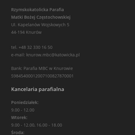
Rzymskokatolicka Parafia
Matki Bożej Częstochowskiej
Ul. Kapelanów Wojskowych 5
44-194 Knurów
tel. +48 32 330 16 50
e-mail: knurow.mbc@katowicka.pl
Bank: Parafia MBC w Knurowie
59845400012007100827870001
Kancelaria parafialna
Poniedziałek:
9.00 - 12.00
Wtorek:
9.00 - 12.00, 16.00 - 18.00
Środa: