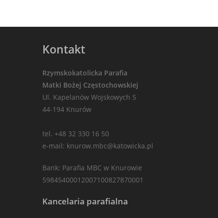
Kontakt
Rzymskokatolicka Parafia
Matki Bożej Częstochowskiej
Ul. Kapelanów Wojskowych 5
44-194 Knurów
tel. +48 32 330 16 50
e-mail: knurow.mbc@katowicka.pl
Bank: Parafia MBC w Knurowie
59845400012007100827870001
Kancelaria parafialna