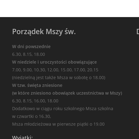
Porządek Mszy św.
W dni powszednie
6.30, 8.15, 18.00
W niedziele i uroczystości obowiązujące
7.00, 9.00, 10.30, 12.00, 15.00, 17.00, 20.15
(niedzielną jest także Msza w sobotę o 18.00)
W tzw. święta zniesione
(w które zniesiono obowiązek uczestnictwa w Mszy)
6.30, 8.15, 16.00, 18.00
Dodatkowo w ciągu roku szkolnego Msza szkolna
w czwartki o 16.30,
Msza młodzieżowa w pierwsze piątki o 19.00
Wyjątki: