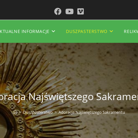
KTUALNE INFORMACJE
DUSZPASTERSTWO
RELIK
oracja Najświętszego Sakrame
>
Duszpasterstwo
>
Adoracja Najświętszego Sakramentu