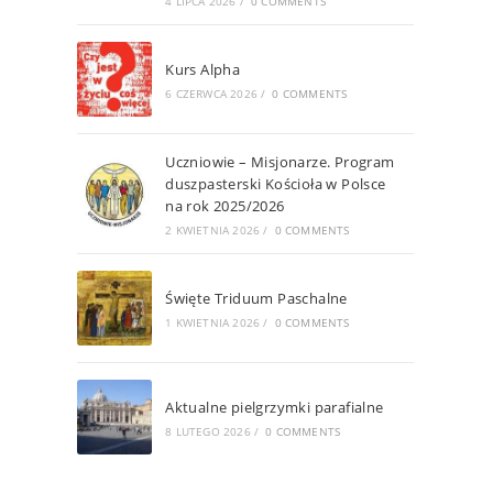
4 LIPCA 2026
/
0 COMMENTS
Kurs Alpha
6 CZERWCA 2026
/
0 COMMENTS
Uczniowie – Misjonarze. Program
duszpasterski Kościoła w Polsce
na rok 2025/2026
2 KWIETNIA 2026
/
0 COMMENTS
Święte Triduum Paschalne
1 KWIETNIA 2026
/
0 COMMENTS
Aktualne pielgrzymki parafialne
8 LUTEGO 2026
/
0 COMMENTS