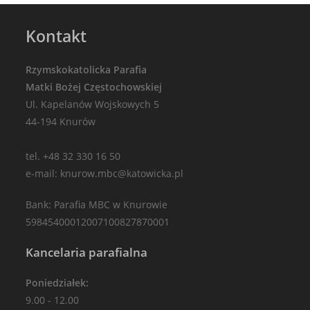
Kontakt
Rzymskokatolicka Parafia
Matki Bożej Częstochowskiej
Ul. Kapelanów Wojskowych 5
44-194 Knurów
tel. +48 32 330 16 50
e-mail: knurow.mbc@katowicka.pl
Bank: Parafia MBC w Knurowie
59845400012007100827870001
Kancelaria parafialna
Poniedziałek:
9.00 - 12.00