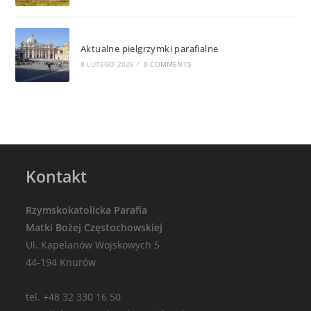
Aktualne pielgrzymki parafialne
8 LUTEGO 2026
/
0 COMMENTS
Kontakt
Rzymskokatolicka Parafia
Matki Bożej Częstochowskiej
Ul. Kapelanów Wojskowych 5
44-194 Knurów
tel. +48 32 330 16 50