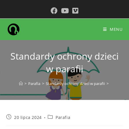
do
Koniec
treści
treści
MENU
Standardy ochrony dzieci
w parafii
>
Parafia
>
Standardy ochrony dzieci w parafii
>
Post
Post
20 lipca 2024
Parafia
published:
category: