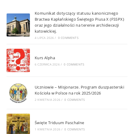
Komunikat dotyczący statusu kanonicznego
Bractwa Kapłańskiego Świętego Piusa X (FSSPX)
oraz jego działalności na terenie archidiecezji
katowickiej.
4 LIPCA 2026
/
0 COMMENTS
Kurs Alpha
6 CZERWCA 2026
/
0 COMMENTS
Uczniowie – Misjonarze. Program duszpasterski
Kościoła w Polsce na rok 2025/2026
2 KWIETNIA 2026
/
0 COMMENTS
Święte Triduum Paschalne
1 KWIETNIA 2026
/
0 COMMENTS