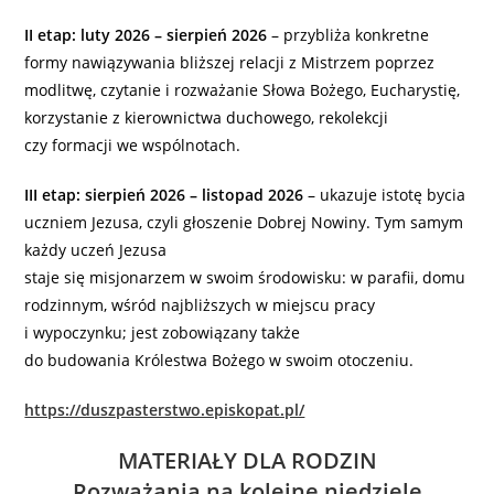
II etap: luty 2026 – sierpień 2026
– przybliża konkretne
formy nawiązywania bliższej relacji z Mistrzem poprzez
modlitwę, czytanie i rozważanie Słowa Bożego, Eucharystię,
korzystanie z kierownictwa duchowego, rekolekcji
czy formacji we wspólnotach.
III etap: sierpień 2026 – listopad 2026
– ukazuje istotę bycia
uczniem Jezusa, czyli głoszenie Dobrej Nowiny. Tym samym
każdy uczeń Jezusa
staje się misjonarzem w swoim środowisku: w parafii, domu
rodzinnym, wśród najbliższych w miejscu pracy
i wypoczynku; jest zobowiązany także
do budowania Królestwa Bożego w swoim otoczeniu.
https://duszpasterstwo.episkopat.pl/
MATERIAŁY DLA RODZIN
Rozważania na kolejne niedziele