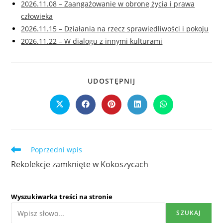
2026.11.08 – Zaangażowanie w obronę życia i prawa
człowieka
2026.11.15 – Działania na rzecz sprawiedliwości i pokoju
2026.11.22 – W dialogu z innymi kulturami
SHARE
UDOSTĘPNIJ
THIS
CONTENT
Opens
Opens
Opens
Opens
Opens
in
in
in
in
in
a
a
a
a
a
new
new
new
new
new
window
window
window
window
window
artykuły
Poprzedni wpis
Rekolekcje zamknięte w Kokoszycach
Wyszukiwarka treści na stronie
SZUKAJ