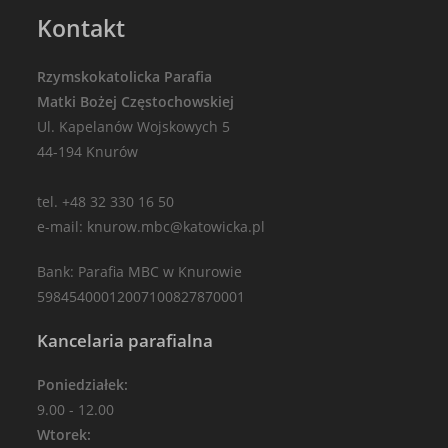
Kontakt
Rzymskokatolicka Parafia
Matki Bożej Częstochowskiej
Ul. Kapelanów Wojskowych 5
44-194 Knurów
tel. +48 32 330 16 50
e-mail: knurow.mbc@katowicka.pl
Bank: Parafia MBC w Knurowie
59845400012007100827870001
Kancelaria parafialna
Poniedziałek:
9.00 - 12.00
Wtorek: