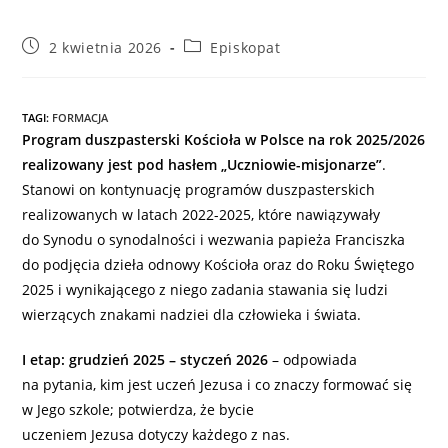
Post
Post
2 kwietnia 2026
Episkopat
published:
category:
TAGI
:
FORMACJA
Program duszpasterski Kościoła w Polsce na rok 2025/2026
realizowany jest pod hasłem „Uczniowie-misjonarze”
.
Stanowi on kontynuację programów duszpasterskich
realizowanych w latach 2022-2025, które nawiązywały
do Synodu o synodalności i wezwania papieża Franciszka
do podjęcia dzieła odnowy Kościoła oraz do Roku Świętego
2025 i wynikającego z niego zadania stawania się ludzi
wierzących znakami nadziei dla człowieka i świata.
I etap: grudzień 2025 – styczeń 2026
– odpowiada
na pytania, kim jest uczeń Jezusa i co znaczy formować się
w Jego szkole; potwierdza, że bycie
uczeniem Jezusa dotyczy każdego z nas.